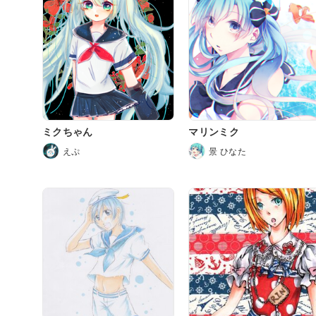
ミクちゃん
マリンミク
えぷ
景 ひなた