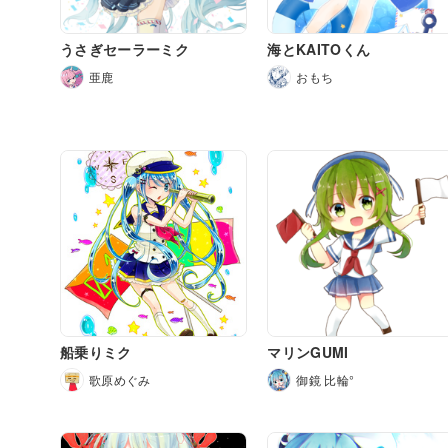
うさぎセーラーミク
海とKAITOくん
亜鹿
おもち
船乗りミク
マリンGUMI
歌原めぐみ
御鏡 比輪°