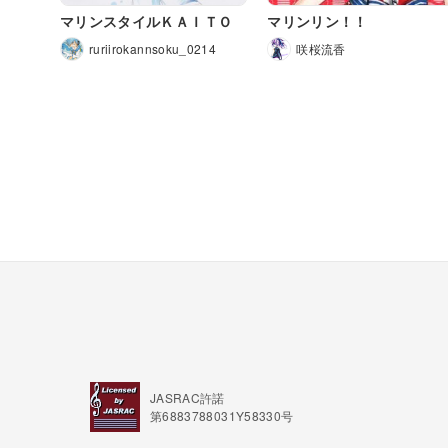
マリンスタイルＫＡＩＴＯ
マリンリン！！
ruriirokannsoku_0214
咲桜流香
JASRAC許諾
第6883788031Y58330号