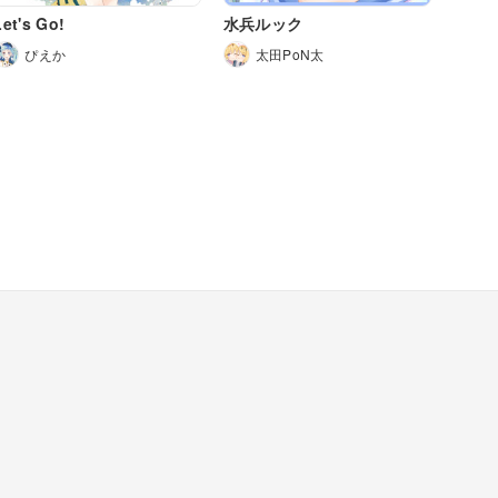
Let's Go!
水兵ルック
ぴえか
太田PoN太