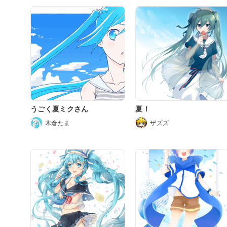
うごく夏ミクさん
夏！
木倉たま
ザズズ