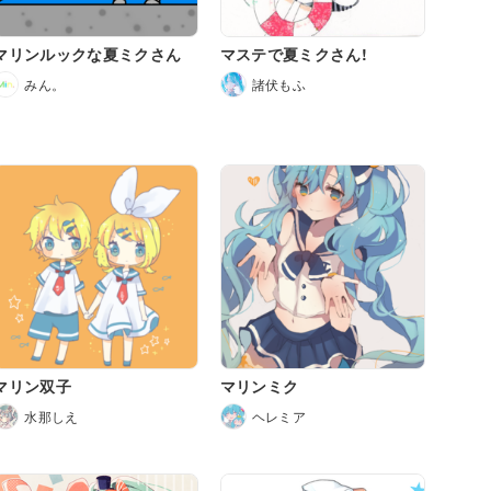
マリンルックな夏ミクさん
マステで夏ミクさん!
みん。
諸伏もふ
マリン双子
マリンミク
水那しえ
ヘレミア