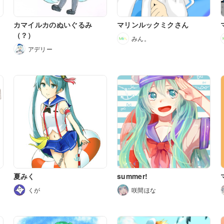
カマイルカのぬいぐるみ
マリンルックミクさん
（？）
みん。
アデリー
夏みく
summer!
くが
咲間ほな