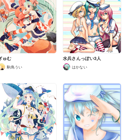
ぎゅむ
水兵さんっぽい3人
駒鳥うい
はかない