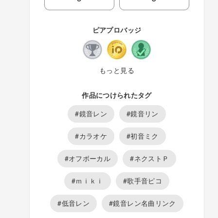
http://www.nicovideo.jp/watch/sm16462715
カラオケJOYSOUNDに入りました。 【鏡音レ
ン】 微笑の唇 【レン様オリジナル曲】
http://www.nicovideo.jp/watch/sm16910489
ピアプロバッジ
今までアップした曲など
http://www.nicovideo.jp/mylist/4962207 ツイ
ッター始めました！ ekusi_です。
もっと見る
作品につけられたタグ
#鏡音レン
#鏡音リン
#カラオケ
#初音ミク
#オフボーカル
#ネクストＰ
#ｍｉｋｉ
#歌手音ピコ
#低音レン
#鏡音レン名曲リンク