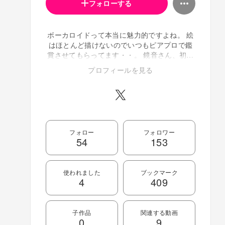
フォローする
ボーカロイドって本当に魅力的ですよね。 絵
はほとんど描けないのでいつもピアプロで鑑
賞させてもらってます・・。 鏡音さん、初音
さん、mikiさん、歌手音さん、seeuさん、り
プロフィールを見る
おんさん、kaitoさんが家にいます。 NHKラジ
オ エレうた！で流してもらいました。 【歌
手音ピコ オリジナル曲】ミライグラフ【実
写PV】
http://www.nicovideo.jp/watch/sm13299990
【開発コードmiki・初音ミク】バーチャルワ
フォロー
フォロワー
ールド【オリジナル曲】
54
153
http://www.nicovideo.jp/watch/sm14205351
vocaloid3 楽曲コンテストで賞をいただきま
した。 SBSアートテック社 Seeu賞
使われました
ブックマーク
【VOCALOID SeeU シユ】 Silent
4
409
dream 【オリジナル曲】
http://www.nicovideo.jp/watch/sm16033701
ディアステージ賞 【兎眠りおん】 マイノリ
子作品
関連する動画
ティ＿ワールド 【オリジナル曲】
0
9