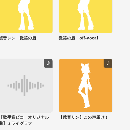
鏡音レン 微笑の唇
微笑の唇 off-vocal
【歌手音ピコ オリジナル
【鏡音リン】この声届け！
曲】ミライグラフ