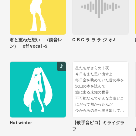
君と重ねた想い （鏡音レ
C B C ラ ラ ラ ジ オ♪
ン） off vocal -5
星たちがきらめく夜
今日もまた思い出すよ
毎日空を眺めていた昔の事を
沢山の本を読んで
旅に出る未知の世界
不可能なんてそんな言葉どこ
にだって無かったんだ
今からあの星へ歩き出してみ
よう
Hot winter
【歌手音ピコ】ミライグラ
この街見下ろして何も無いと
フ
ころへ
朝日が昇る頃真下は雲の海