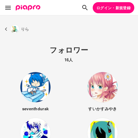
ログイン・新規登録
りら
フォロワー
16人
seventhdurak
すいかすみやき