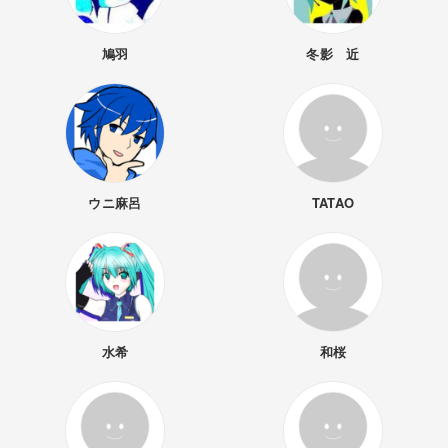
鳩羽
冬影 近
ウニ麻呂
TATAO
水希
和桜