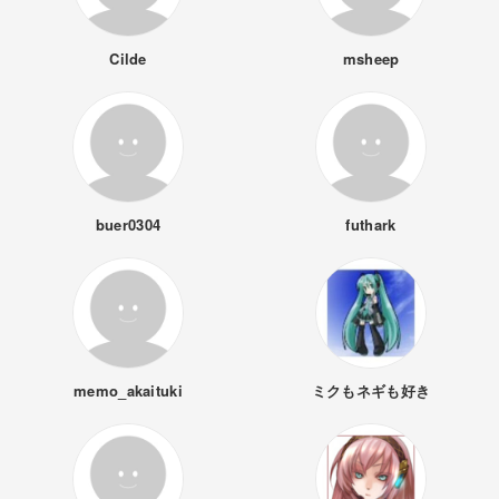
Cilde
msheep
buer0304
futhark
memo_akaituki
ミクもネギも好き