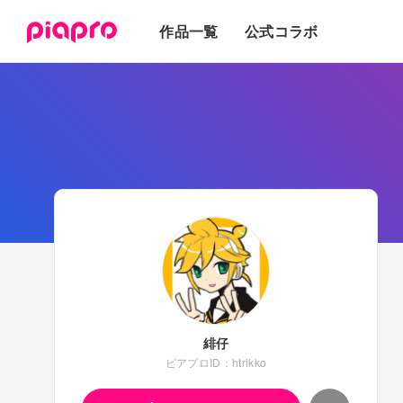
テキスト
作品一覧
公式コラボ
3Dモデル
緋仔
ピアプロID：htrikko