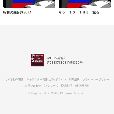
昭和の銘台詞Vol.1
ＧＯ ＴＯ ＴＨＥ 減る
JASRAC許諾
第6883788031Y58330号
サイト動作環境
キャラクター利用のガイドライン
利用規約
プライバシーポリシー
お問い合わせ
CVシリーズ
KARENT
ABOUT US
© Crypton Future Media, INC. www.piapro.net