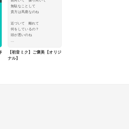
無駄なことして
貴方は馬鹿なのね
近づいて 離れて
何をしているの？
頭が悪いのね
何にもできないし
寿
【初音ミク】ご褒美【オリジ
時間 無駄にするから...
ナル】