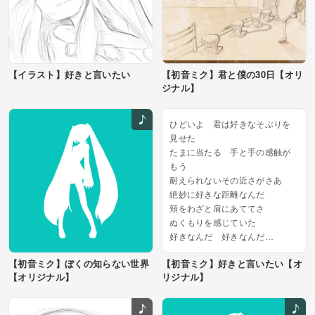
【イラスト】好きと言いたい
【初音ミク】君と僕の30日【オリ
ジナル】
ひどいよ 君は好きなそぶりを
見せた
たまに当たる 手と手の感触が
もう
耐えられないその近さがさあ
絶妙に好きな距離なんだ
頬をわざと肩にあててさ
ぬくもりを感じていた
好きなんだ 好きなんだ
遠回りに言うことだけを
【初音ミク】ぼくの知らない世界
【初音ミク】好きと言いたい【オ
君はきっと 私が言うのを待っ
【オリジナル】
リジナル】
てているんだろう
ああなんて 私は面倒くさい生
き物だ...