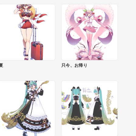
夏
只今、お帰り