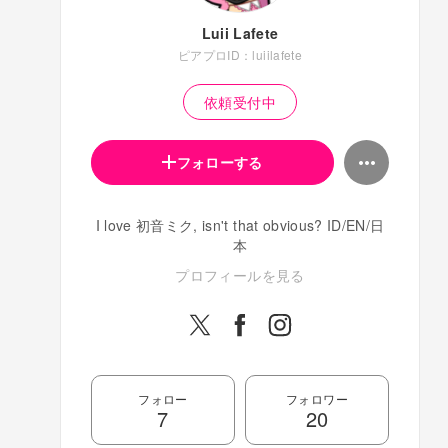
Luii Lafete
ピアプロID：luiilafete
依頼受付中
フォローする
I love 初音ミク, isn't that obvious? ID/EN/日
本
プロフィールを見る
フォロー
フォロワー
7
20