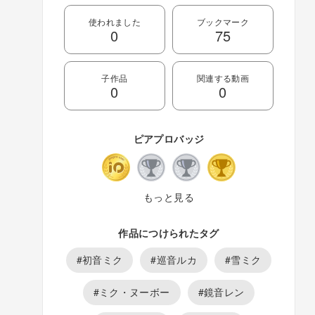
使われました
ブックマーク
0
75
子作品
関連する動画
0
0
ピアプロバッジ
もっと見る
作品につけられたタグ
#初音ミク
#巡音ルカ
#雪ミク
#ミク・ヌーボー
#鏡音レン