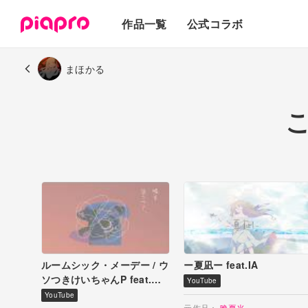
テキスト
作品一覧
公式コラボ
3Dモデル
まほかる
ルームシック・メーデー / ウ
ー夏凪ー feat.IA
ソつきけいちゃんP feat.初
YouTube
音ミク Roomsick
YouTube
元作品：
晩夏光