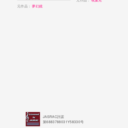
Mayday - KeiA feat.
Hatsune Miku
元作品：
夢幻鏡
JASRAC許諾
第6883788031Y58330号