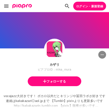
ログイン・新規登録
カザリ
ピアプロID：mika_mura
フォローする
vocajazz大好きです！ ボカロ以外だとキリンジや冨田ラボが好きです
連絡はkakakazari◎aol.jpまで 【Tumblr】pixivよりも更新多いです
http://kakakazarin.tumblr.com 【pixiv】版権が多いです