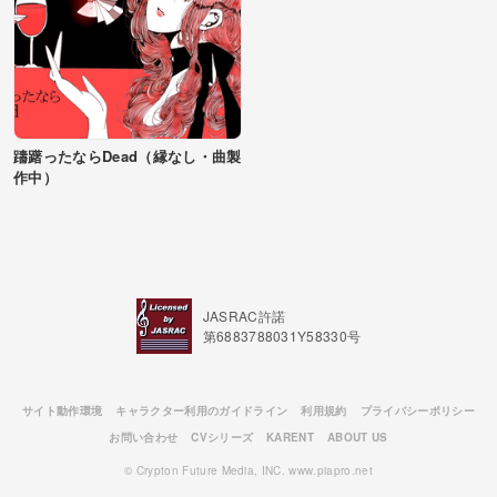
躊躇ったならDead（縁なし・曲製
作中）
JASRAC許諾
第6883788031Y58330号
サイト動作環境
キャラクター利用のガイドライン
利用規約
プライバシーポリシー
お問い合わせ
CVシリーズ
KARENT
ABOUT US
© Crypton Future Media, INC. www.piapro.net