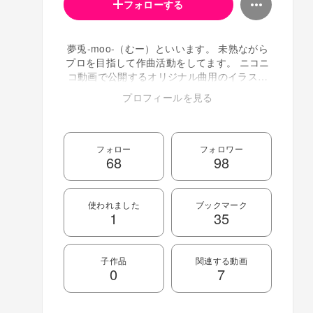
フォローする
夢兎-moo-（むー）といいます。 未熟ながら
プロを目指して作曲活動をしてます。 ニコニ
コ動画で公開するオリジナル曲用のイラスト
を探してたりするのでよろしくお願いしま
プロフィールを見る
す！ 共に活動をしてくれる絵師さん、動画師
さん募集してます！ 恵まれて蒼炎(そうえん)P
というP名をいただきました！ありがとうござ
います！ ボカロ曲を中心に頑張っていくので
フォロー
フォロワー
68
98
よろしくです( ＾ω＾) 作曲依頼は基本的に有
償のみとさせていただいております。ご相談
はお気軽にどうぞ！ ご連絡はメッセージ、
Twitter、またはメールにてどうぞ。 メール；
使われました
ブックマーク
1
35
moosician0423☆gmail.com(星を＠にかえて
ください） マイリスト：
http://www.nicovideo.jp/mylist/14675792
Twitter:http://twitter.com/dtm_moosician な
子作品
関連する動画
0
7
お、音楽について簡単なことなら多少教えら
れます。 ちゃんとしたやり取りをされる方は
Skypeを推奨いたします。 SkypeIDは