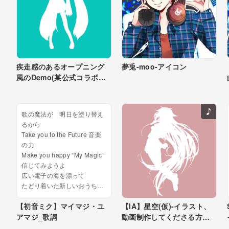
疾走感のあるオープニング
夢兎-moo-アイコン
風のDemo(某公式コラボの
供養
歌の魔法が 明日を塗り替え
るから
Take you to the Future 音楽
の力
Make you happy “My Magic”
信じてみようよ
広い電子の海を漂って
たどり着いた新しいおうち
（あなたのそば 素敵なスタ
【初音ミク】マイマジ・ユ
【IA】星空(仮)-イラスト、
ジオ）
アマジ_歌詞
動画制作してくださる方ゆ
いつか あっという間に時間
は過ぎて
るく募集