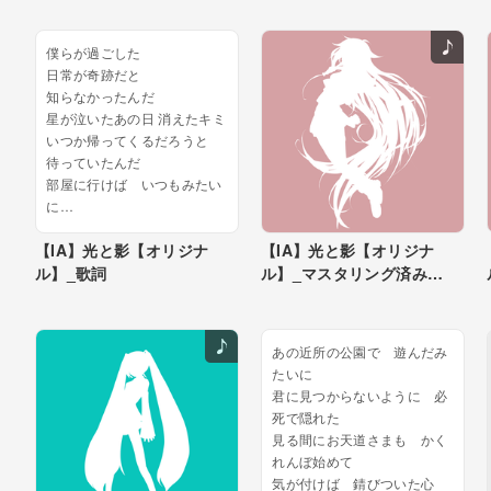
気づけばVOCALOID...
僕らが過ごした
日常が奇跡だと
知らなかったんだ
星が泣いたあの日 消えたキミ
いつか帰ってくるだろうと
待っていたんだ
部屋に行けば いつもみたい
に
ちょっと気だるそうに話す
【IA】光と影【オリジナ
【IA】光と影【オリジナ
キミがいるような
ル】_歌詞
ル】_マスタリング済み
逢いたいよ...
_OFFVOCAL音源
あの近所の公園で 遊んだみ
たいに
君に見つからないように 必
死で隠れた
見る間にお天道さまも かく
れんぼ始めて
気が付けば 錆びついた心