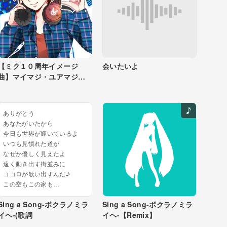
【ミク１０周年イメージ
会いたいよ
曲】マイマジ・ユアマジ
【マジカルミライ応募曲】
ありがとう
あなたがいたから
今日も世界が輝いているよ
いつも見慣れた道が
なぜか優しく見えたよ
遠く動き出す街並みに
ココロが歌い出すんだ♪
この空もこの家も
この街すべてが
Sing a Song-ボクラノミラ
Sing a Song-ボクラノミラ
みんなの支えで...
イヘ-(歌詞
イヘ-【Remix】