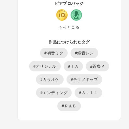
spider0423です。 一言ピアプロからとお書き
ピアプロバッジ
添えの上、用件をよろしくお願いいたしま
す。
もっと見る
作品につけられたタグ
#初音ミク
#鏡音レン
#オリジナル
#ＩＡ
#蒼炎Ｐ
#カラオケ
#テクノポップ
#エンディング
#３．１１
#Ｒ＆Ｂ