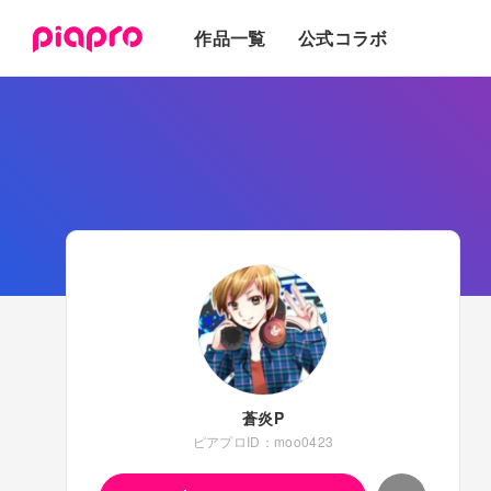
テキスト
作品一覧
公式コラボ
3Dモデル
蒼炎P
ピアプロID：moo0423