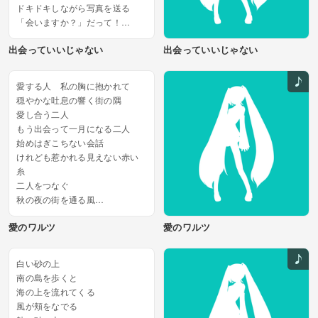
ドキドキしながら写真を送る
「会いますか？」だって！
いつでもいい 会いましょう！
出会っていいじゃない
出会っていいじゃない
「年内は忙しくて無理」orz
出会い厨だと呼ばれるのはイヤ...
愛する人 私の胸に抱かれて
穏やかな吐息の響く街の隅
愛し合う二人
もう出会って一月になる二人
始めはぎこちない会話
けれども惹かれる見えない赤い
糸
二人をつなぐ
秋の夜の街を通る風
あなたのことを
愛のワルツ
愛のワルツ
抱きしめ愛しく思う...
白い砂の上
南の島を歩くと
海の上を流れてくる
風が頬をなでる