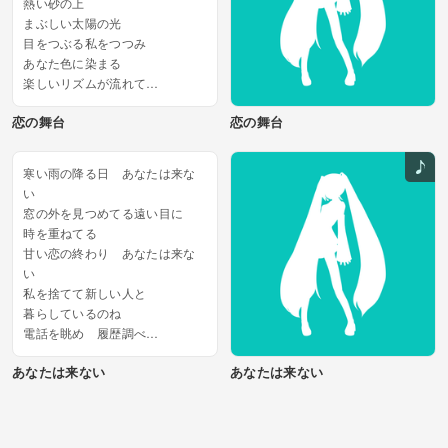
熱い砂の上
まぶしい太陽の光
目をつぶる私をつつみ
あなた色に染まる
楽しいリズムが流れて
身体が自然に 揺れてくる...
恋の舞台
恋の舞台
寒い雨の降る日 あなたは来な
い
窓の外を見つめてる遠い目に
時を重ねてる
甘い恋の終わり あなたは来な
い
私を捨てて新しい人と
暮らしているのね
電話を眺め 履歴調べ
あなたを探す
あなたは来ない
あなたは来ない
甘い言葉 汗の香り
忘れられないあなた...