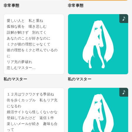
非常事態
非常事態
の
二人で生きる 非常事態に...
愛しい人と 私と重ね
孤独な夜を 嘆き悲しむ
誤解が解けず 別れてく
あなたのことが好きなのに
ミクが彼の理想じゃなくて
彼の理想をミクと呼んでいるの
に
リア充の夢破れ
悲しむマスター
婚活のプロ 腐った女
私のマスター
私のマスター
無職にメンヘラ 実家住まい...
１２月はワクワクする季節ね
街を歩くカップル 私もリア充
になるわ
婚活サイトなら怪しくないかな
登録してみたけど 返信１件
楽しいメールが続き 趣味も合
って