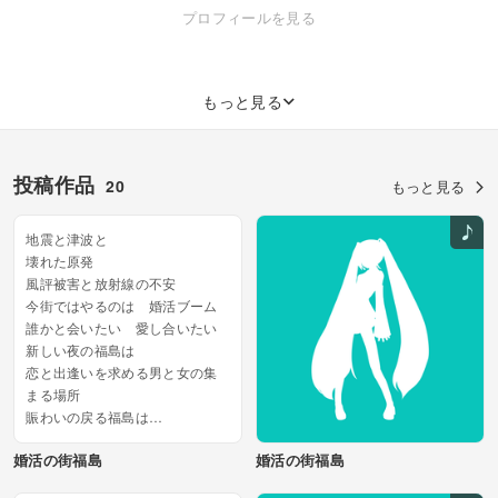
http://www.nicovideo.jp/mylist/3258362 「和弘法」サークルHP
プロフィールを見る
http://www.kazukoubou.net/ ニコニコミュニティ「１人○役の人」
http://ch.nicovideo.jp/community/co6328 twitter
http://twitter.com/kazu_hm
もっと見る
投稿作品
20
もっと見る
地震と津波と
壊れた原発
風評被害と放射線の不安
今街ではやるのは 婚活ブーム
誰かと会いたい 愛し合いたい
新しい夜の福島は
恋と出逢いを求める男と女の集
まる場所
賑わいの戻る福島は
未来へつなぐ絆求め新しく歩き
婚活の街福島
婚活の街福島
出す
建物壊れて すべてが流され...