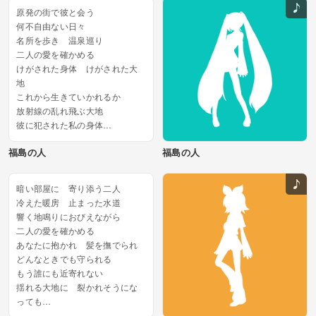
原発の街で彼と会う
何不自由ない日々
名所を歩き 温泉巡り
二人の愛を確かめる
けがされた身体 けがされた大
地
これから生きていかれるか
放射線の乱れ飛ぶ大地
彼に犯された私の身体
もうこの土地にはいられない
福島の人
福島の人
私の思い出を塗りつぶした原発...
暗い部屋に 寄り添う二人
冷えた暖房 止まった水道
響く地鳴りにおびえながら
二人の愛を確かめる
あなたに抱かれ 髪を撫でられ
どんなときでも守られる
もう誰にも近寄れない
揺れる大地に 裂かれそうにな
っても
抱き合う二人は 離れられない