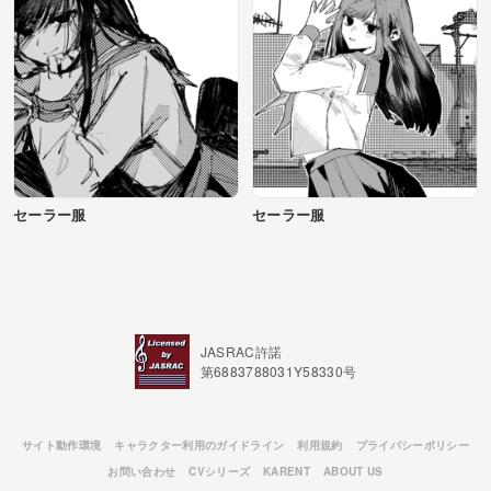
セーラー服
セーラー服
JASRAC許諾
第6883788031Y58330号
サイト動作環境
キャラクター利用のガイドライン
利用規約
プライバシーポリシー
お問い合わせ
CVシリーズ
KARENT
ABOUT US