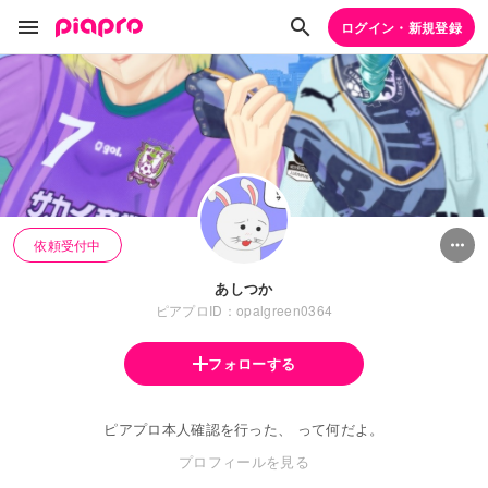
ログイン・新規登録
依頼受付中
あしつか
ピアプロID：opalgreen0364
フォローする
ピアプロ本人確認を行った、 って何だよ。
プロフィールを見る