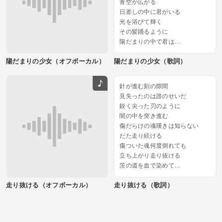
青空が広がる
日差しの中に君がいる
光を浴びて輝く
その髪踊るように
陽だまりの中で君は
世界のリズムに溶け込んで...
陽だまりの少女（オフボーカル）
陽だまりの少女（歌詞）
針が進む刻の隙間
見失ったのは誰のせいだ
鋭く尖った刃のように
闇の中を突き進む
傷だらけの魂嘆きは知らない
だた走り続ける
傷ついた魂何度倒れても
立ち上がり走り抜ける
茨の道を血で染めて
その跡には傷の記憶...
走り抜ける（オフボーカル）
走り抜ける（歌詞）