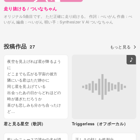
走り抜ける / ついなちゃん
オリジナル5曲目です。
ただ正確に走り続ける。
作詞：ぺいがん
作曲：ぺ
いがん
編曲：ぺいがん
唄い手：Synthesizer V AI ついなちゃん
投稿作品
27
もっと見る
夜空を見上げれば星が降るよう
に
どこまでも広がる宇宙の彼方
隣にいる君はただ静かに
同じ星を見上げている
出会ったあの日からどれほどの
時が過ぎただろうか
喜びも悲しみも分かち合ったけ
ど
この距離は変わらない
君と見る星空（歌詞）
Triggerless（オフボーカル）
ああ、星空の距離は届かない想
い
それでも君がいるから僕はここ
乾いたニュースで誰かの名が消
正しさの顔した処刑台