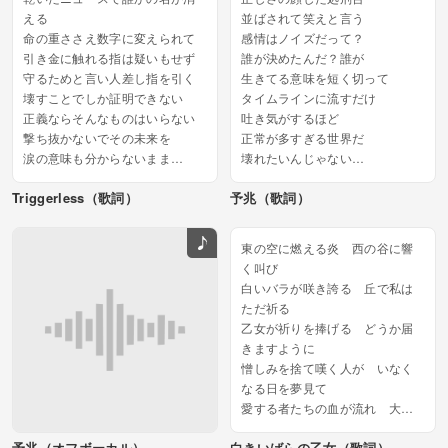
にいる...
える
並ばされて笑えと言う
命の重ささえ数字に変えられて
感情はノイズだって？
引き金に触れる指は疑いもせず
誰が決めたんだ？誰が
守るためと言い人差し指を引く
生きてる意味を短く切って
壊すことでしか証明できない
タイムラインに流すだけ
正義ならそんなものはいらない
吐き気がするほど
撃ち抜かないでその未来を
正常が多すぎる世界だ
涙の意味も分からないまま
壊れたいんじゃない
痛みは連鎖して砕け散る
壊される前に叫びたいだけ...
Triggerless（歌詞）
予兆（歌詞）
誰もが救われないまま...
東の空に燃える炎 西の谷に響
く叫び
白いバラが咲き誇る 丘で私は
ただ祈る
乙女が祈りを捧げる どうか届
きますように
憎しみを捨て嘆く人が いなく
なる日を夢見て
愛する者たちの血が流れ 大地
を赤く染める
予兆（オフボーカル）
白きいばらの乙女（歌詞）
終わることない戦は いつまで