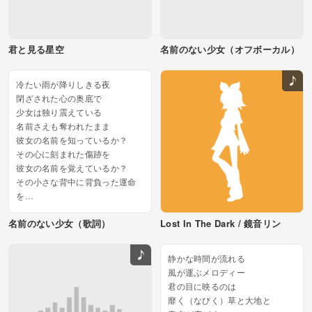
君と見る星空
名前のない少女（オフボーカル）
冷たい雨が降りしきる夜
閉ざされた心の奥底で
少女は独り震えている
名前さえも奪われたまま
彼女の名前を知っているか？
その心に刻まれた傷跡を
彼女の名前を覚えているか？
その小さな背中に背負った運命
を
閉ざされた部屋で独り歌う
名前のない少女（歌詞）
Lost In The Dark / 鏡音リン
奪われた名前を探すように...
静かな時間が流れる
風が運ぶメロディー
君の目に映るのは
靡く（なびく）草と大地と