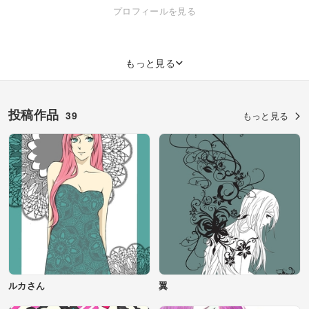
品うpもなければ依頼もお受けすることができません。 折角メッセを
プロフィールを見る
送っていただいた方には申し訳ありませんが此処で謝罪いたします。
本当にすみません。 他にもイラストを使っていただいたみたいで凄く
嬉しいです。本日動画の方拝見させていただきました＾＾ またひょこ
っとすぐ戻ってくるかもしれないし、数ヶ月ログインしないかもしれ
もっと見る
ませんが…。 ここまで読んでくれた方感謝します。
siyu
投稿作品
39
もっと見る
ルカさん
翼