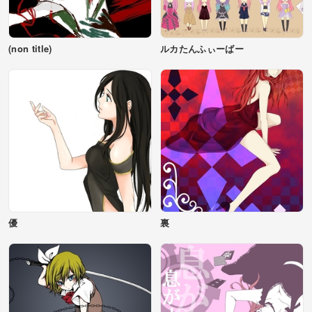
(non title)
ルカたんふぃーばー
優
裏