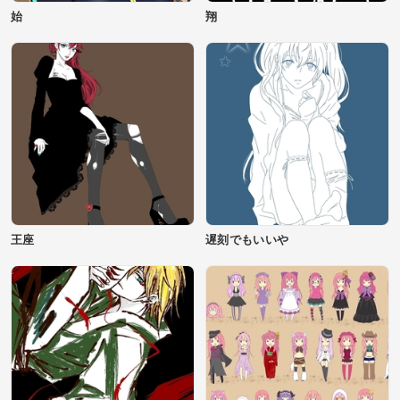
始
翔
王座
遅刻でもいいや