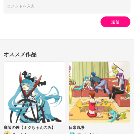
送信
オススメ作品
庭師の鋏【ミクちゃんのみ】
日常風景