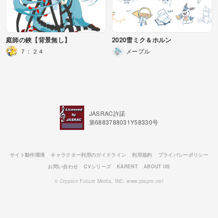
庭師の鋏【背景無し】
2020雪ミク＆ホルン
７：２４
メープル
JASRAC許諾
第6883788031Y58330号
サイト動作環境
キャラクター利用のガイドライン
利用規約
プライバシーポリシー
お問い合わせ
CVシリーズ
KARENT
ABOUT US
© Crypton Future Media, INC. www.piapro.net