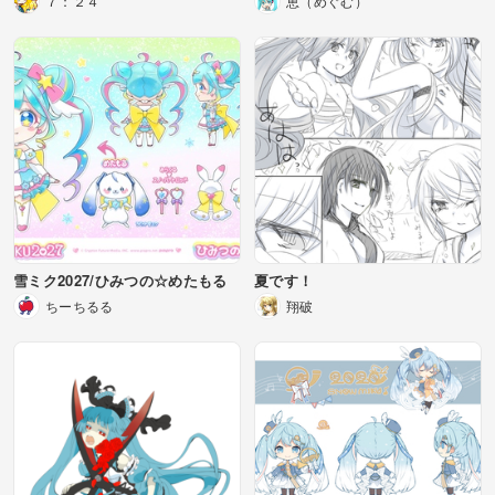
７：２４
恵（めぐむ）
雪ミク2027/ひみつの☆めたもる
夏です！
ちーちるる
翔破