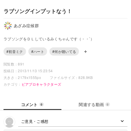
ラブソングインプットなう！
あざみ症候群
ラブソングをＤＬしているみくちゃんです（・・`）
#初音ミク
#ハート
#何か聴いてる
閲覧数：891
投稿日：2013/11/13 15:23:54
大きさ：2179x1555px
ファイルサイズ：828.9KB
カテゴリ：
ピアプロキャラクターズ
コメント
関連する動画
0
0
ご意見・ご感想