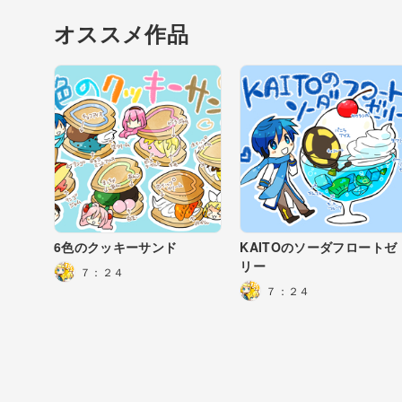
オススメ作品
6色のクッキーサンド
KAITOのソーダフロートゼ
リー
７：２４
７：２４