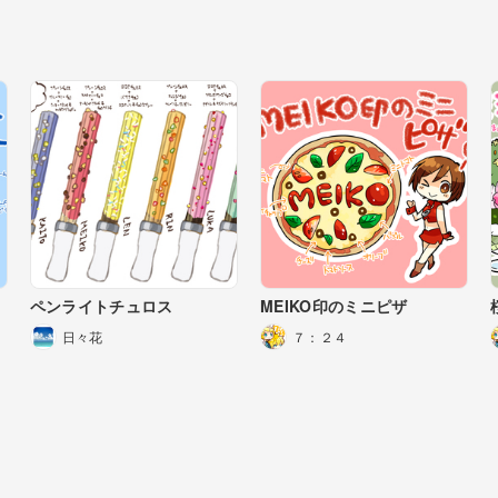
ペンライトチュロス
MEIKO印のミニピザ
日々花
７：２４