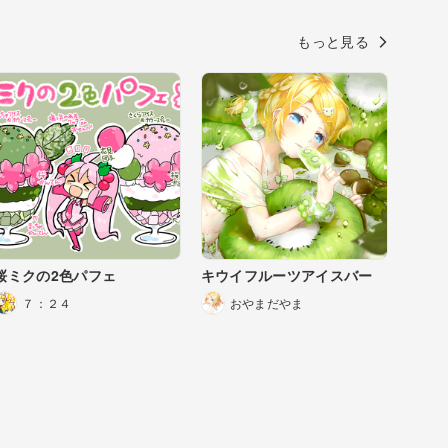
もっと見る
桜ミクの2色パフェ
キウイフルーツアイスバー
７：２４
おやまだやま