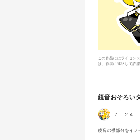
この作品にはライセン
は、作者に連絡して許
鏡音おそろい
７：２４
鏡音の襟部分をイメ