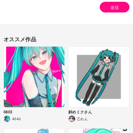
送信
オススメ作品
0803
斜めミクさん
404ü
乙れん