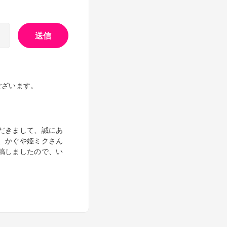
て、ねんどろいどぷち
送信
ラスト向けにアレンジ
ございます。
だきまして、誠にあ
、かぐや姫ミクさん
稿しましたので、い
サイズなしのスクエア