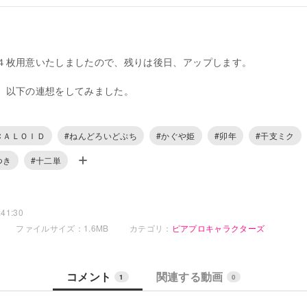
４枚用意いたしましたので、残りは後日、アップします。
、以下の連想をしてみました。
かぐや姫
ＣＡＬＯＩＤ
#ねんどろいどぷち
#かぐや姫
#卯年
#干支ミク
二単を着て、うさ耳をつけた、干支ミクさんにしてました。
つき
#十二単
の餅つきの連想のため、小物として、臼と杵、鏡餅もイラストに入れ
ることで、4種類のかぐや姫ミクさんイラストをご用意しました。
41:30
ファイルサイズ：1.6MB
カテゴリ：
ピアプロキャラクターズ
姫ミクさん、臼と杵、鏡餅）
のみ（かぐや姫ミクさん、臼、杵）
かぐや姫ミクさん
コメント
関連する動画
かぐや姫ミクさん
1
0
の文字は、臼に取り入れました