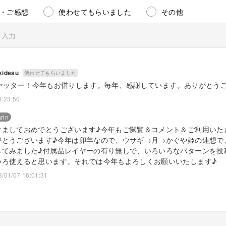
・ご感想
使わせてもらいました
その他
ちの初音ミクさんの写真をペイントツールSAIでトレースし、清書し
要な個所の線画を作る
臼、杵、ウサギの耳の“実物”の写真をトレースして、線画を作り、イ
kidesu
祝”の文字の線画を作って臼に入れる。
使わせてもらいました
二単の“ネギ柄”の線画を十二単に合うように作る。
ヤッター！今年もお借りします。毎年、感謝しています。ありがとう
ツごとにレイヤー分けする。
4:23:50
に、塗装する。
、サイズなどを調整して、４枚作る。
rin
けましておめでとうございます♪今年もご閲覧＆コメント＆ご利用いた
がとうございます♪今年は卯年なので、ウサギ→月→かぐや姫の連想で
してみました♪付属品レイヤーの有り無しで、いろいろなパターンを投
うに、透過pngフォーマットにしてます。また使いやすいように、リ
いろ使えると思います。それでは今年もよろしくお願いいたします♪
3/01/07 16:01:31