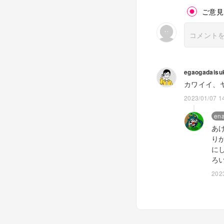
ご意見
製作工程
１）ねんどろいどぷ
の初音ミクさんの必
２）人形の十二単、
する。
egaogadaisu
３）オリジナルの“
４）オリジナルの十
カワイイ、
５）清書して、パー
2023/01/07 1
６）写真の色を参考
７）レイヤーの有無
ena
あ
＊＊＊
り
に
☆ご利用しやすいよ
ろ
サイズにしてます。
202