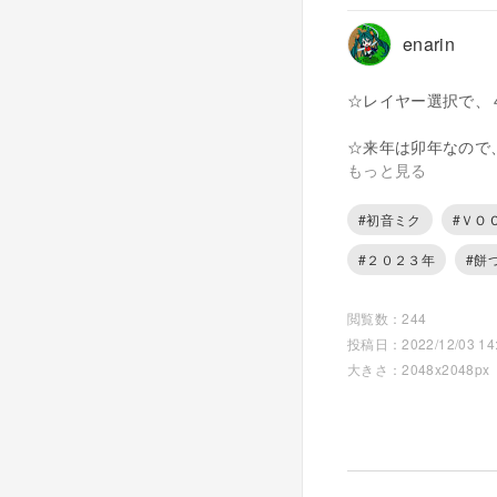
enarin
☆レイヤー選択で、
☆来年は卯年なので
もっと見る
卯年→ウサギ→月→
#初音ミク
#ＶＯ
なので、今年は、十
#２０２３年
#餅
☆また、月のウサギ
閲覧数：244
☆レイヤー変更をす
投稿日：2022/12/03 14:
大きさ：2048x2048px
１） 全部（かぐや
２） 小物が臼と杵
３） うさ耳付きの
４） うさ耳無しの
☆毎年恒例の“祝”