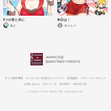
5つの音と共に
本日は！
あと
きゃしー
JASRAC許諾
第6883788031Y58330号
サイト動作環境
キャラクター利用のガイドライン
利用規約
プライバシーポリシー
お問い合わせ
CVシリーズ
KARENT
ABOUT US
© Crypton Future Media, INC. www.piapro.net