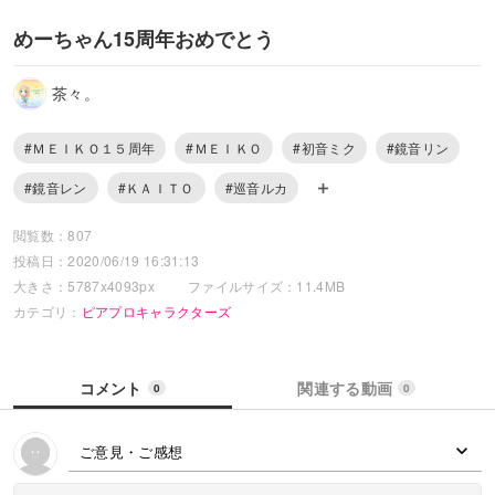
めーちゃん15周年おめでとう
茶々。
#ＭＥＩＫＯ１５周年
#ＭＥＩＫＯ
#初音ミク
#鏡音リン
#鏡音レン
#ＫＡＩＴＯ
#巡音ルカ
閲覧数：807
投稿日：2020/06/19 16:31:13
大きさ：5787x4093px
ファイルサイズ：11.4MB
カテゴリ：
ピアプロキャラクターズ
コメント
関連する動画
0
0
ご意見・ご感想