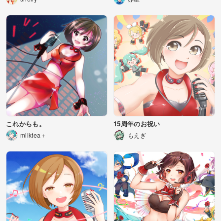
これからも。
15周年のお祝い
milktea＋
もえぎ