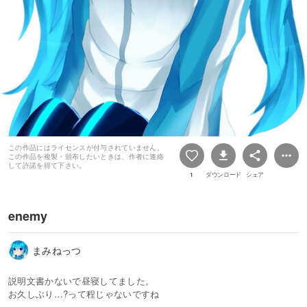
この作品にはライセンスが付与されていません。
この作品を複製・頒布したいときは、作者に連絡
して許諾を得て下さい。
1
ダウンロード
シェア
enemy
まみねっつ
説明文書かないで昼寝してました。
お久しぶり…?って程じゃないですね