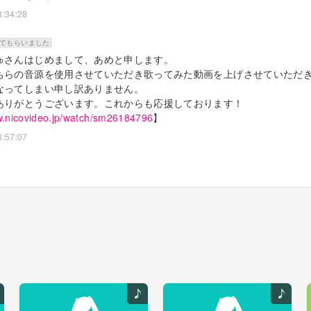
8:34:28
繋いだ
てもらいました
うけど
ゅさんはじめまして、あめと申します。
したのなら
ちらの音源を使用させていただき歌ってみた動画を上げさせていただ
なってしまい申し訳ありません。
と君は
ありがとうございます。これからも応援しております！
ろう
w.nicovideo.jp/watch/sm26184796
】
いんだよ。
3:57:07
せてゆく景色
だよ。
が0になっても
透明で
めたくて
した