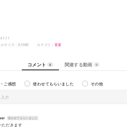
と手を合わせた
離れてく
似た声
いった
41:11
う
ルサイズ：8.5MB
カテゴリ：
音楽
らない映画みたい
ろう
歩く癖がついた
コメント
関連する動画
2
0
・ご感想
使わせてもらいました
その他
透明で
めたくて
した
せた
wer
使わせてもらいました
ている
いただきます