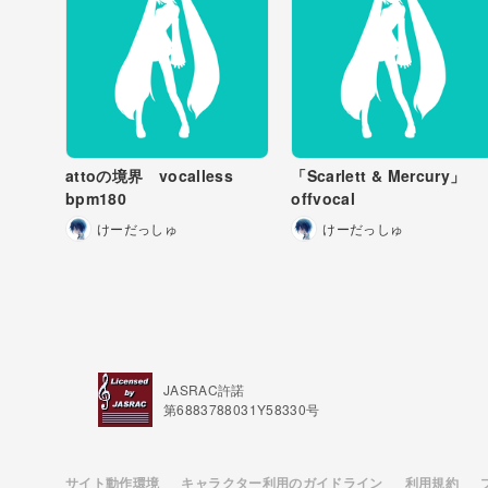
夕べに浮かぶおぼろ
涙の奥に滲んで消え
臆病な誰かを想った
透明な海を泳ぎたく
attoの境界 vocalless
「Scarlett & Mercury」
見えない浮き輪に心
bpm180
offvocal
誰かが呼ぶ声も遠く
けーだっしゅ
けーだっしゅ
知らない世界の物語
透明世界の主人公に
なれない僕はまだ半
不確かなモノを確か
咲かない花に水を差
JASRAC許諾
第6883788031Y58330号
夕べに浮かぶおぼろ
涙の奥に滲んで消え
サイト動作環境
キャラクター利用のガイドライン
利用規約