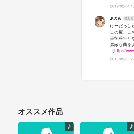
2019/02/04 1
壊れかけのステレオ
あのめ
使わせ
1＋1 ＝ 2 だって言
けーだっし
その公式が正解だと
この度、こ
事後報告と
限りなく0に近い僕
素敵な曲を
何になればいいんだ
【
http://ww
もうどうしようもな
2015/05/05 2
色を重ねるほどに失
でもそこにいたいん
からっぽになり心拍
「眠りそうだ」
透明世界の主人公に
オススメ作品
なれない僕はまだ半
不確かなモノを確か
咲かない花に水を差