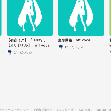
月は
去った
て
【初音ミク】 「 stray 」
生命回路 off vocal
繋いだ
【オリジナル】 off vocal
けーだっしゅ
なって
けーだっしゅ
透明で
めたくて
した
月は
去った
プライバシーポリシー
お問い合わせ
CVシリーズ
KARENT
ABOUT 