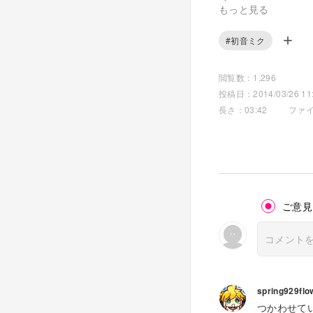
もっと見る
ハジメマシテと 手
繋いでみては また
#初音ミク
予想通りと 暗示に
深く 深く 沈んで
閲覧数：1,296
投稿日：2014/03/26 11:
いつまで続くんだろ
長さ：03:42
ファイ
エンドロールが終わ
どこまで行けるんだ
先の見えない道を
「凍えそうだ」
透明世界の主人公に
ご意見
なれない僕はまだ半
不確かなモノを確か
咲かない花に水を差
退廃にそっと耳を寄
spring929flo
音のない予感に怯え
つかわせて