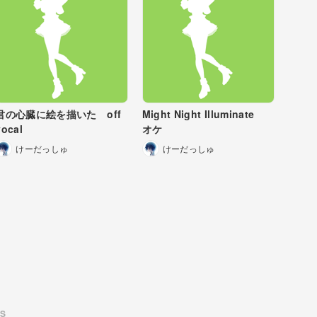
君の心臓に絵を描いた off
Might Night Illuminate
vocal
オケ
けーだっしゅ
けーだっしゅ
US