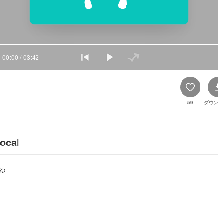
00:00
/ 03:42
59
ダウン
ocal
ゅ