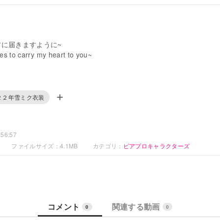
方に届きますように~
s to carry my heart to you~
をモチーフにデザインしました。
の装飾をし、服の下は半透明にしてガラス瓶を表現しました。
２２年雪ミク衣装
esign is message bottle.
ons come from waves and rolled letter, while the translucent bottom
ttle.
56:57
ファイルサイズ：4.1MB
カテゴリ：
ピアプロキャラクターズ
用したファイルは、ファイル添付でアップロードしました。*
コメント
関連する動画
0
0