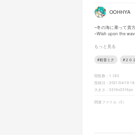
OOHHYA
~冬の海に乗って貴
~Wish upon the wave
ガラス瓶の中の手紙
もっと見る
波と巻いた手紙で頭
#初音ミク
#２０
The motif for this d
The head's decorati
閲覧数：1,183
express the glass bo
投稿日：2021/04/19 16:
大きさ：3316x3316px
関連ファイル（3）
*テンプレートを使