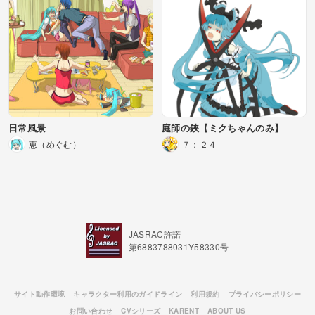
日常風景
庭師の鋏【ミクちゃんのみ】
恵（めぐむ）
７：２４
JASRAC許諾
第6883788031Y58330号
サイト動作環境
キャラクター利用のガイドライン
利用規約
プライバシーポリシー
お問い合わせ
CVシリーズ
KARENT
ABOUT US