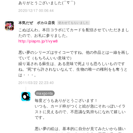
ありがとうございました(⌒∇⌒)
2020/12/17 00:06:44
本気だぜ ボカロ店長
使わせてもらいました
こぬばんわ。本日コラボにてカードを配信させていただきまし
たので、お礼に参りました。
http://piapro.jp/t/vyw8
悪い夢のシリーズはサイコーですね。他の作品とは一線を画し
ていて（もちろんいい意味で）
繰り返される蘇生は、ある意味で死よりも恐ろしいものです
ね。”死”すら許されないなんて、生物の唯一の権利をも奪うと
は・・・。
2011/03/22 22:23:40
maxgonta
毎度どうもありがとうございます！
いつも、カード枠がつくと絵が急にそれっぽいイラ
ストに見えるので、不思議な気持ちになれて嬉しい
です。
悪い夢の絵は、基本的に自分が見てみたいから描い