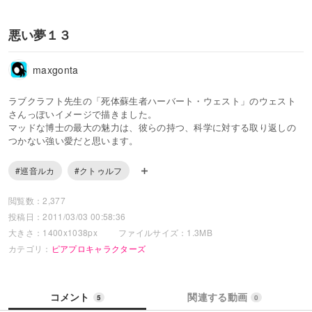
悪い夢１３
maxgonta
ラブクラフト先生の「死体蘇生者ハーバート・ウェスト」のウェスト
さんっぽいイメージで描きました。
マッドな博士の最大の魅力は、彼らの持つ、科学に対する取り返しの
つかない強い愛だと思います。
#巡音ルカ
#クトゥルフ
閲覧数：2,377
投稿日：2011/03/03 00:58:36
大きさ：1400x1038px
ファイルサイズ：1.3MB
カテゴリ：
ピアプロキャラクターズ
コメント
関連する動画
5
0