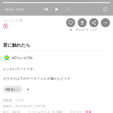
00:00
/ 04:57
ライセンス
19
ダウンロード
シェア
君に触れたら
oOらいかOo
レンのバラードです。
カラオケは下のデータフォルダ欄からどうぞ
#鏡音レン
閲覧数：1,315
投稿日：2010/05/05 11:44:23
長さ：04:57
ファイルサイズ：9.1MB
カテゴリ：
音楽