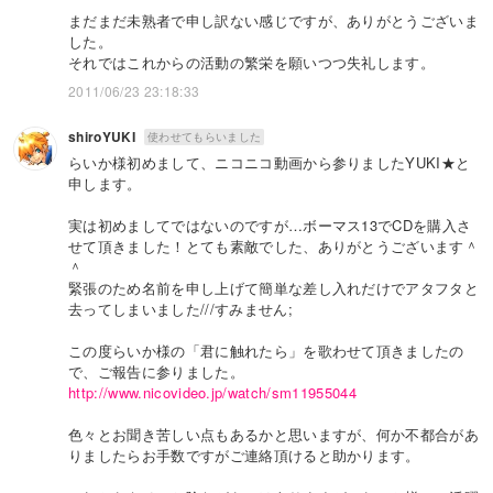
まだまだ未熟者で申し訳ない感じですが、ありがとうございま
した。
それではこれからの活動の繁栄を願いつつ失礼します。
2011/06/23 23:18:33
shiroYUKI
使わせてもらいました
らいか様初めまして、ニコニコ動画から参りましたYUKI★と
申します。
実は初めましてではないのですが…ボーマス13でCDを購入さ
せて頂きました！とても素敵でした、ありがとうございます＾
＾
緊張のため名前を申し上げて簡単な差し入れだけでアタフタと
去ってしまいました///すみません;
この度らいか様の「君に触れたら」を歌わせて頂きましたの
で、ご報告に参りました。
http://www.nicovideo.jp/watch/sm11955044
色々とお聞き苦しい点もあるかと思いますが、何か不都合があ
りましたらお手数ですがご連絡頂けると助かります。