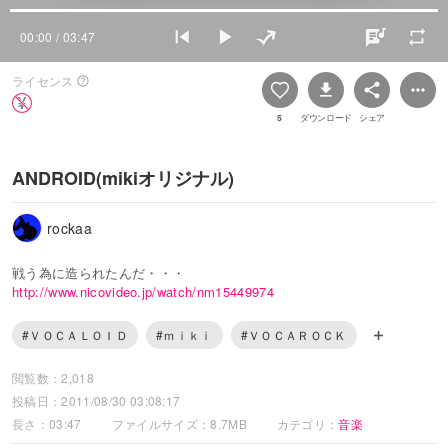
00:00
/ 03:47
ライセンス
5
ダウンロード
シェア
ANDROID(mikiオリジナル)
rockaa
戦う為に造られたんだ・・・
http://www.nicovideo.jp/watch/nm15449974
#ＶＯＣＡＬＯＩＤ
#ｍｉｋｉ
#ＶＯＣＡＲＯＣＫ
閲覧数：2,018
投稿日：2011/08/30 03:08:17
長さ：03:47
ファイルサイズ：8.7MB
カテゴリ：
音楽