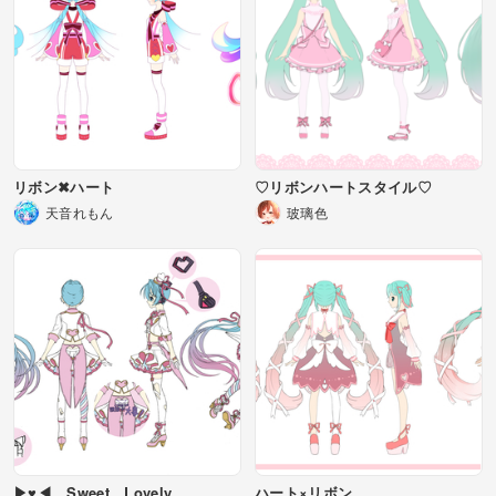
リボン✖ハート
♡リボンハートスタイル♡
天音れもん
玻璃色
▶♥◀ Sweet Lovely
ハート×リボン