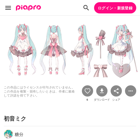
ログイン・新規登録
この作品にはライセンスが付与されていません。
この作品を複製・頒布したいときは、作者に連絡
して許諾を得て下さい。
6
ダウンロード
シェア
初音ミク
糖分