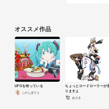
オススメ作品
UFOを待っている
ちょっとロードローラーが
りますよ
こがしぽてと
あさき