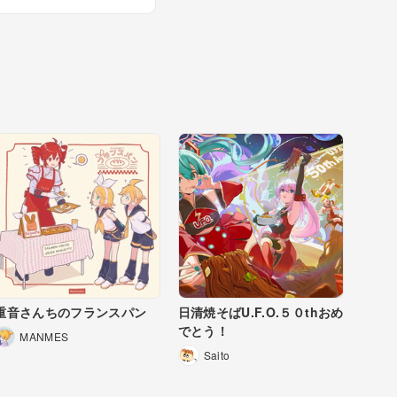
重音さんちのフランスパン
日清焼そばU.F.O.５０thおめ
でとう！
MANMES
Saito