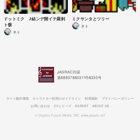
ドットミク ♪結ンデ開イテ羅刹
ミクサンタとツリー
ト骸
ネト
ネト
JASRAC許諾
第6883788031Y58330号
サイト動作環境
キャラクター利用のガイドライン
利用規約
プライバシーポリシー
お問い合わせ
CVシリーズ
KARENT
ABOUT US
© Crypton Future Media, INC. www.piapro.net