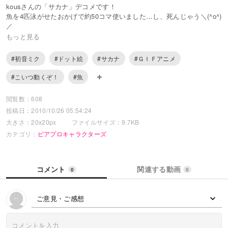
kousさんの「サカナ」デコメです！
魚を4匹泳がせたおかげで約50コマ使いました…し、死んじゃう＼(^o^)
／
もっと見る
そしてせっかく額の中身描いたのにミク乗っけたら見えないとかｗｗ
#初音ミク
#ドット絵
#サカナ
#ＧＩＦアニメ
#こいつ動くぞ！
#魚
閲覧数：608
投稿日：2010/10/26 05:54:24
大きさ：20x20px
ファイルサイズ：9.7KB
カテゴリ：
ピアプロキャラクターズ
コメント
関連する動画
0
0
ご意見・ご感想