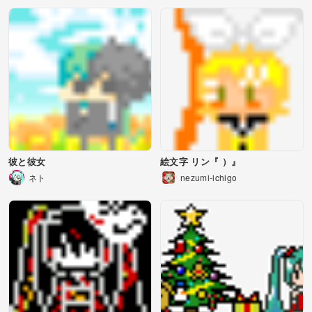
彼と彼女
絵文字 リン『 ）』
ネト
nezumi-ichigo