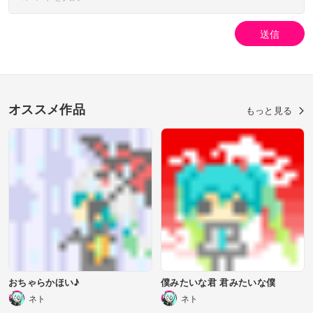
送信
オススメ作品
もっと見る
おちゃらかほい♪
僕みたいな君 君みたいな僕
ネト
ネト