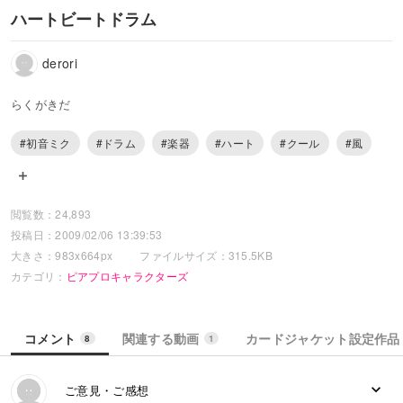
ハートビートドラム
derori
らくがきだ
#初音ミク
#ドラム
#楽器
#ハート
#クール
#風
閲覧数：24,893
投稿日：2009/02/06 13:39:53
大きさ：983x664px
ファイルサイズ：315.5KB
カテゴリ：
ピアプロキャラクターズ
コメント
関連する動画
カードジャケット設定作品
8
1
ご意見・ご感想