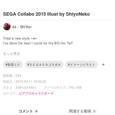
SEGA Collabo 2015 Illust by ShiyoNeko
44 - ShiYon
Tried a new style =w=
i've done the best i could for the BG tho TwT
anyway, this pic is like telling us that Miku present this song for you,
もっと見る
for us.
#初音ミク
#ＳＥＧＡ０６コラボＡ
#イメージイラスト
i'm happy with this =w=
especially the hair >w<)
閲覧数：284
投稿日：2015/09/11 18:00:55
....except for the fact that i was late to upload this- / TAT)/
hope there's a new event soon =w=a
大きさ：3264x2448px
ファイルサイズ：763.1KB
カテゴリ：
ピアプロキャラクターズ
コメント
関連する動画
0
0