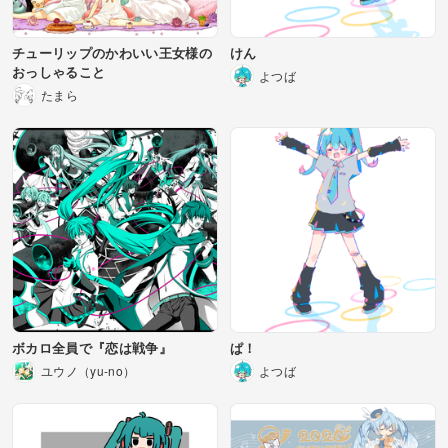
チューリップのかわいい王女様の
けん
おっしゃること
よつば
たまら
ボカロ全員で『恋は戦争』
ぱ！
ユウノ（yu-no）
よつば