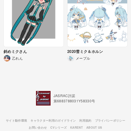
斜めミクさん
2020雪ミク＆ホルン
乙れん
メープル
JASRAC許諾
第6883788031Y58330号
サイト動作環境
キャラクター利用のガイドライン
利用規約
プライバシーポリシー
お問い合わせ
CVシリーズ
KARENT
ABOUT US