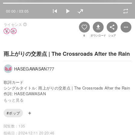
00:00
/ 03:05
ライセンス
0
ダウンロード
シェア
雨上がりの交差点 | The Crossroads After the Rain
HASEGAWASAN777
歌詞カード
シングルタイトル: 雨上がりの交差点 | The Crossroads After the Rain
作詞: HASEGAWASAN
作曲: HASEGAWASAN
もっと見る
実演家: HASEGAWASAN
ジャンル: シネマティックバラード
#ポップ
事務所: HASEGAWAoffice
閲覧数：135
交差点の向こう側、君が泣いてた
投稿日：2024/12/11 20:20:46
濡れた頬を隠そうとした傘の陰に