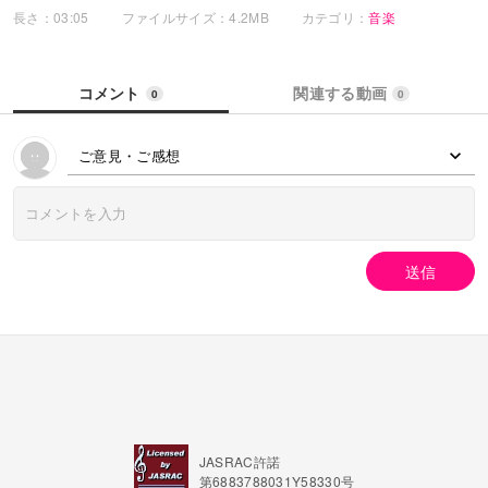
「別れたくない」って言葉、何度も聞こえて
長さ：03:05
ファイルサイズ：4.2MB
カテゴリ：
音楽
でも、背を向けた俺の足音だけが響いた
夢と性格、噛み合わない歯車
コメント
関連する動画
0
0
それでも君は全てを賭けてくれたんだ
分かってたはずなのに、雨上がりの匂いと
君の涙が頭から離れない
ご意見・ご感想
「ごめんね」さえも言えなかった
交差点の光が俺たちを分けた
忘れたいけど忘れられない
君の声がまだここにいる
送信
交差点の真ん中で止まった時間
俺の中で、何度も繰り返すシーン
振り返ればよかった、そう思うけど
あの時の俺は弱すぎたんだ
君が泣き崩れた姿を、夢で見る度
胸が裂けるように痛む
忘れたいけど忘れられない
JASRAC許諾
君の声がまだここにいる
第6883788031Y58330号