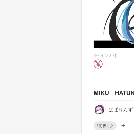
ライセンス
MIKU HATU
ぱぱりんず
#初音ミク