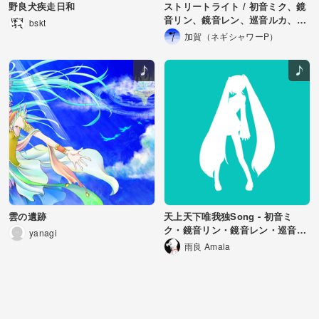
野良犬疾走日和
ストリートライト / 初音ミク、鏡
音リン、鏡音レン、巡音ルカ、
bskt
KAITO、MEIKO
加賀（ネギシャワーP）
雲の遺跡
天上天下唯我独Song - 初音ミ
ク・鏡音リン・鏡音レン・巡音ル
yanagi
カ・MEIKO・KAITO
雨良 Amala