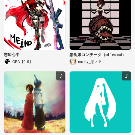
忘却心中
悪食娘コンチータ（off vocal)
OPA【0-9】
mothy_悪ノＰ