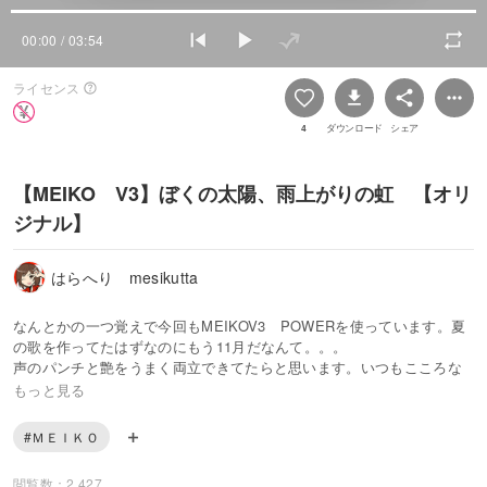
00:00
/ 03:54
ライセンス
4
ダウンロード
シェア
【MEIKO V3】ぼくの太陽、雨上がりの虹 【オリ
ジナル】
はらへり mesikutta
なんとかの一つ覚えで今回もMEIKOV3 POWERを使っています。夏
の歌を作ってたはずなのにもう11月だなんて。。。
声のパンチと艶をうまく両立できてたらと思います。いつもこころな
しかアレンジがださいのは子供のころカエルをいじめてたからだと思
もっと見る
います。のちほどニコにも上げます。
#ＭＥＩＫＯ
(11月24日 再度 修正版に変えました)
閲覧数：2,427