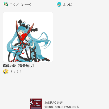
ユウノ（yu-no）
よつば
庭師の鋏【背景無し】
７：２４
JASRAC許諾
第6883788031Y58330号