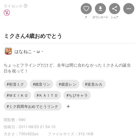
ライセンス
7
ダウンロード
シェア
ミクさん4歳おめでとう
はなねこ・ω・
ちょっとフライングだけど、去年は間に合わなかったミクさんの誕生
日を祝って！
#初音ミク
#鏡音リン
#鏡音レン
#巡音ルカ
#ＭＥＩＫＯ
#ＫＡＩＴＯ
#ちびキャラ
#ミク四周年おめでとうリンク
閲覧数：980
投稿日：2011/08/23 21:54:10
大きさ：700x622px
ファイルサイズ：312.1KB