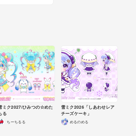
雪ミク2027/ひみつの☆めた
雪ミク2026「しあわせレア
もる
チーズケーキ」
ちーちるる
めるのめる