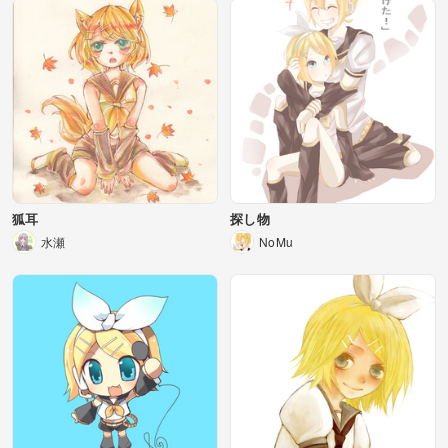
狐耳
探し物
水瀬
NoMu