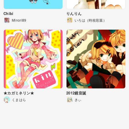
Chibi
りんりん
Minori89
いろは（時枝彩葉）
★カガミネリン★
2012鏡音誕
くまはら
きぃ