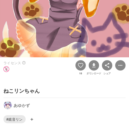
ライセンス
15
ダウンロード
シェア
ねこリンちゃん
あゆかず
#鏡音リン