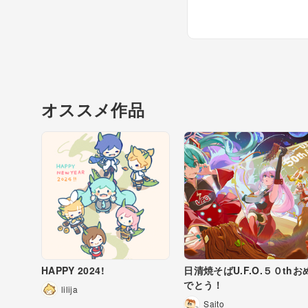
オススメ作品
HAPPY 2024!
日清焼そばU.F.O.５０thお
でとう！
lilija
Saito