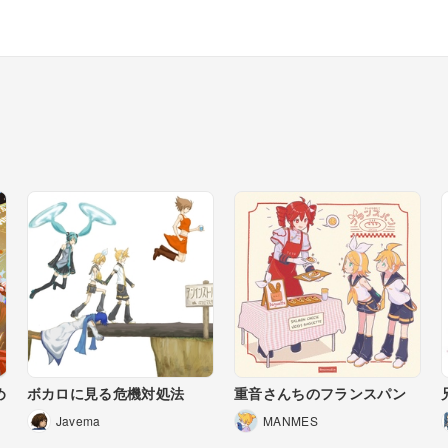
め
ボカロに見る危機対処法
重音さんちのフランスパン
Javema
MANMES