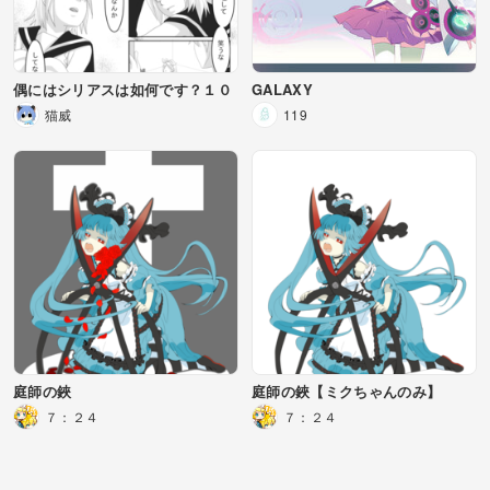
偶にはシリアスは如何です？１０
GALAXY
猫威
119
庭師の鋏
庭師の鋏【ミクちゃんのみ】
７：２４
７：２４