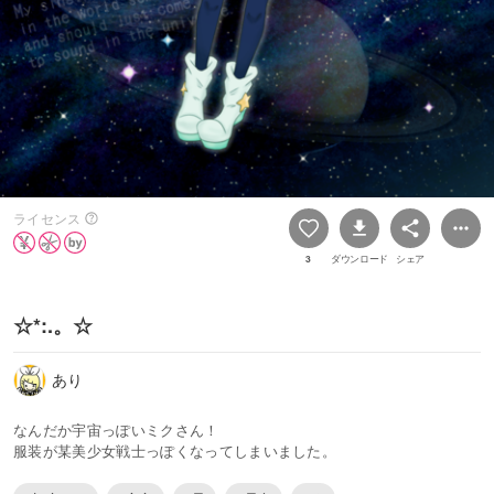
ライセンス
3
ダウンロード
シェア
☆*:.。☆
あり
なんだか宇宙っぽいミクさん！
服装が某美少女戦士っぽくなってしまいました。