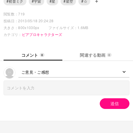
#初音ミク
#宇宙
#星
#星空
#☆
閲覧数：719
投稿日：2013/05/18 20:24:28
大きさ：800x1030px
ファイルサイズ：1.6MB
カテゴリ：
ピアプロキャラクターズ
コメント
関連する動画
0
0
ご意見・ご感想
送信