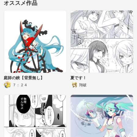
オススメ作品
庭師の鋏【背景無し】
夏です！
７：２４
翔破