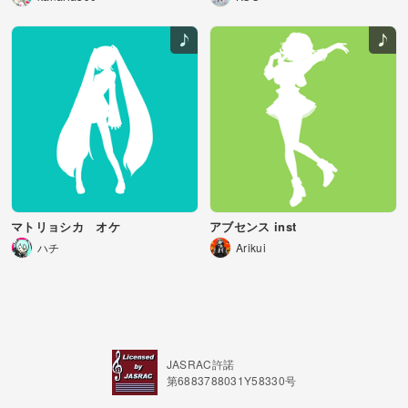
マトリョシカ オケ
アブセンス inst
ハチ
Arikui
JASRAC許諾
第6883788031Y58330号