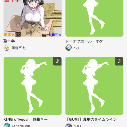
聖十字
ドーナツホール オケ
川柳五七
ハチ
KING offvocal 原曲キー
【GUMI】真夏のタイムライン
kanaria390
KOO