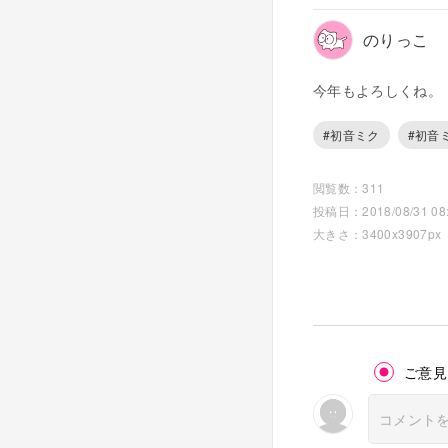
のりっこ
今年もよろしくね。
#初音ミク
#初音
閲覧数：311
投稿日：2018/08/31 08:
大きさ：3400x3907px
ご意見