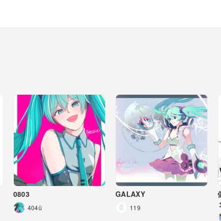
】
0803
GALAXY
404ü
119