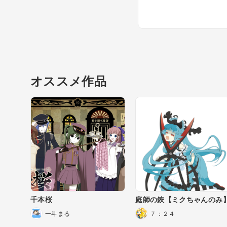
オススメ作品
千本桜
庭師の鋏【ミクちゃんのみ
一斗まる
７：２４