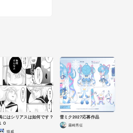
偶にはシリアスは如何です？
雪ミク2027応募作品
１０
霧崎秀征
猫威