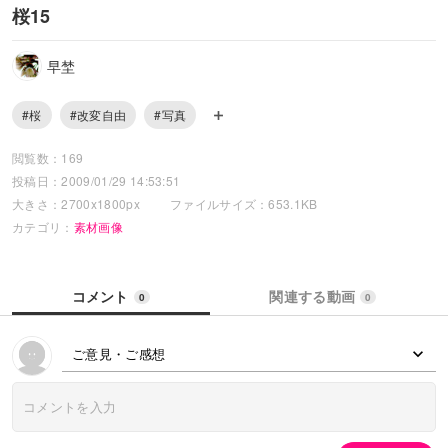
桜15
早埜
#桜
#改変自由
#写真
閲覧数：169
投稿日：2009/01/29 14:53:51
大きさ：2700x1800px
ファイルサイズ：653.1KB
カテゴリ：
素材画像
コメント
関連する動画
0
0
ご意見・ご感想