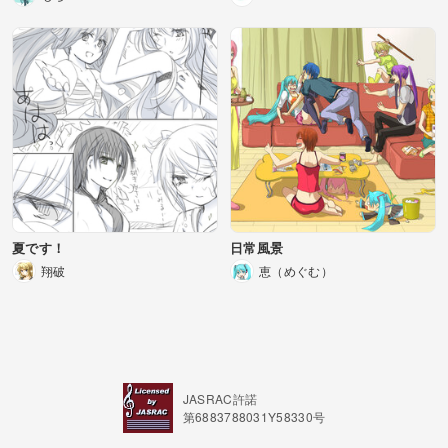
夏です！
日常風景
翔破
恵（めぐむ）
JASRAC許諾
第6883788031Y58330号