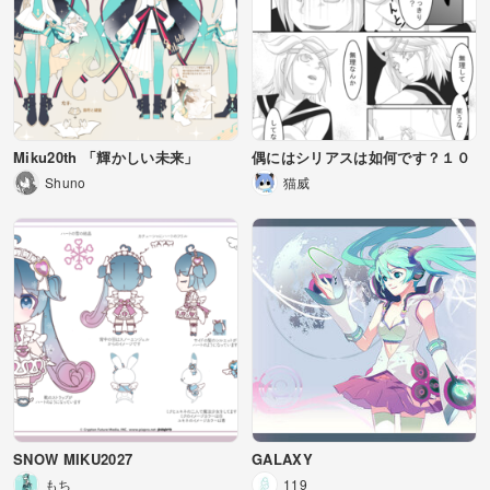
Miku20th 「輝かしい未来」
偶にはシリアスは如何です？１０
Shuno
猫威
SNOW MIKU2027
GALAXY
もち
119