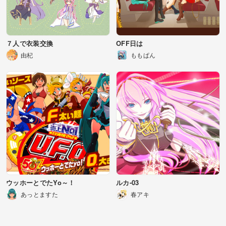
７人で衣装交換
OFF日は
由杞
ももぱん
ウッホーとでたYo～！
ルカ-03
あっとますた
春アキ