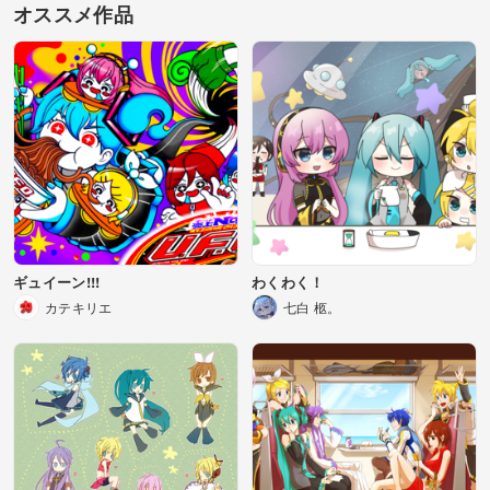
オススメ作品
ギュイーン!!!
わくわく！
カテキリエ
七白 柩。