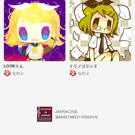
LOOKりん
トリノコリン２
なのぷ
なのぷ
JASRAC許諾
第6883788031Y58330号