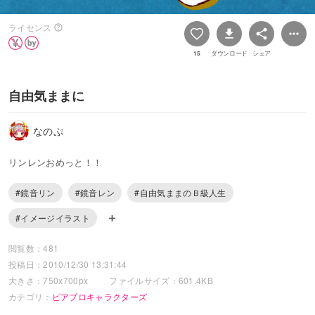
ライセンス
15
ダウンロード
シェア
自由気ままに
なのぷ
リンレンおめっと！！
#鏡音リン
#鏡音レン
#自由気ままのＢ級人生
#イメージイラスト
閲覧数：481
投稿日：2010/12/30 13:31:44
大きさ：750x700px
ファイルサイズ：601.4KB
カテゴリ：
ピアプロキャラクターズ