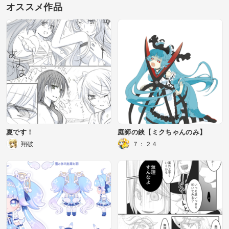
オススメ作品
夏です！
庭師の鋏【ミクちゃんのみ】
翔破
７：２４