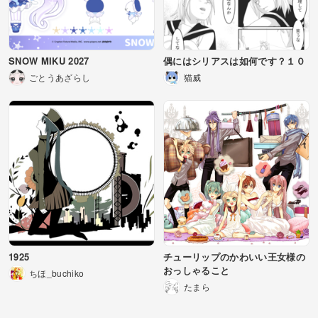
SNOW MIKU 2027
偶にはシリアスは如何です？１０
ごとうあざらし
猫威
1925
チューリップのかわいい王女様の
おっしゃること
ちほ_buchiko
たまら