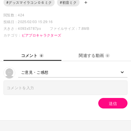
#グッスマイラコン０６ミク
#初音ミク
閲覧数：424
投稿日：2025/02/03 15:29:16
大きさ：4093x5787px
ファイルサイズ：7.8MB
カテゴリ：
ピアプロキャラクターズ
コメント
関連する動画
0
0
ご意見・ご感想
送信