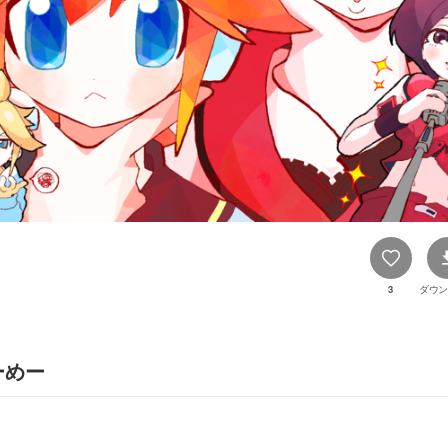
3
ダウン
ーめー