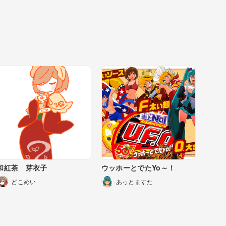
和紅茶 芽衣子
ウッホーとでたYo～！
どこめい
あっとますた