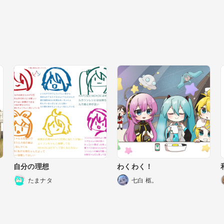
自分の理想
わくわく！
たまナタ
七白 柩。