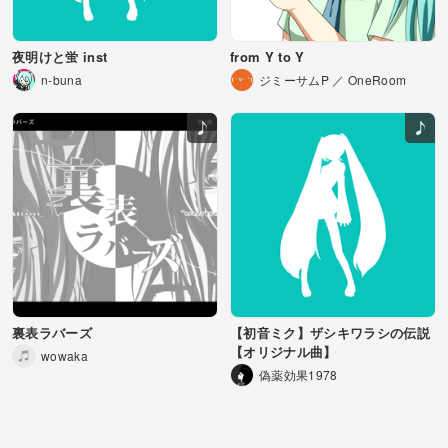
夜明けと蛍 inst
from Y to Y
n-buna
ジミーサムP ／ OneRoom
裏表ラバーズ
【初音ミク】ザシキワラシの伝説
【オリジナル曲】
wowaka
偽薬効果1978