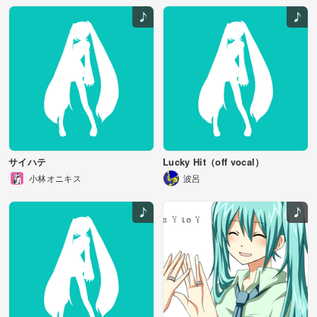
サイハテ
Lucky Hit（off vocal）
小林オニキス
波呂